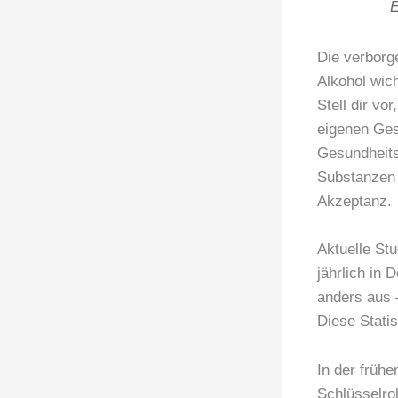
E
Die verbor
Alkohol wich
Stell dir vo
eigenen Ges
Gesundheits
Substanzen 
Akzeptanz.
Aktuelle St
jährlich in 
anders aus 
Diese Stati
In der früh
Schlüsselro