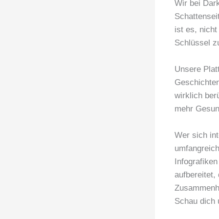
Wir bei Dar
Schattensei
ist es, nich
Schlüssel z
Unsere Plat
Geschichten
wirklich ber
mehr Gesun
Wer sich in
umfangreic
Infografiken
aufbereitet,
Zusammenhä
Schau dich 