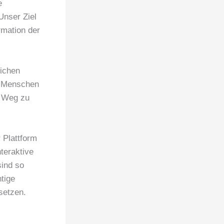
e
Unser Ziel
rmation der
lichen
n Menschen
m Weg zu
 Plattform
nteraktive
sind so
htige
setzen.