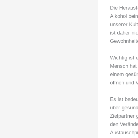
Die Herausf
Alkohol beim
unserer Kul
ist daher ni
Gewohnheit
Wichtig ist 
Mensch hat 
einem gesün
öffnen und 
Es ist bede
über gesund
Zielpartner 
den Verände
Austauschpr