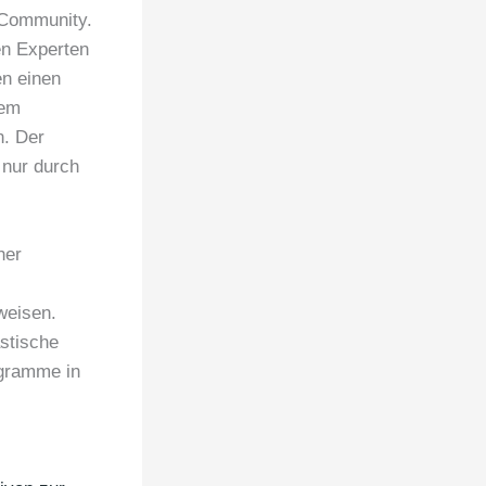
r Community.
en Experten
en einen
lem
n. Der
 nur durch
her
weisen.
stische
ogramme in