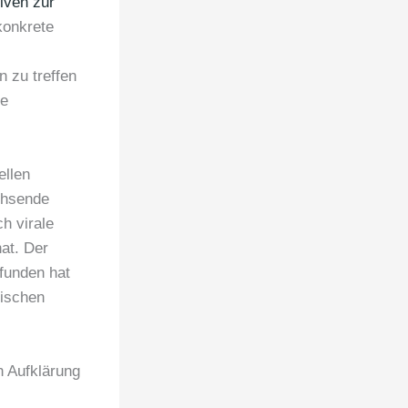
tiven zur
konkrete
 zu treffen
ke
ellen
chsende
ch virale
hat. Der
funden hat
tischen
 Aufklärung