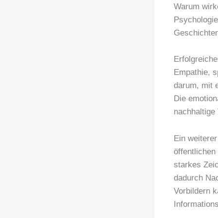
Warum wirke
Psychologie
Geschichten
Erfolgreich
Empathie, s
darum, mit 
Die emotion
nachhaltige
Ein weitere
öffentliche
starkes Zei
dadurch Nac
Vorbildern 
Information