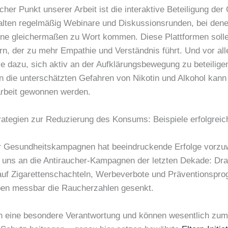
cher Punkt unserer Arbeit ist die interaktive Beteiligung de
alten regelmäßig Webinare und Diskussionsrunden, bei den
ene gleichermaßen zu Wort kommen. Diese Plattformen soll
ern, der zu mehr Empathie und Verständnis führt. Und vor al
ie dazu, sich aktiv an der Aufklärungsbewegung zu beteilige
 die unterschätzten Gefahren von Nikotin und Alkohol kann
beit gewonnen werden.
trategien zur Reduzierung des Konsums: Beispiele erfolgreic
r Gesundheitskampagnen hat beeindruckende Erfolge vorzu
r uns an die Antiraucher-Kampagnen der letzten Dekade: Dra
auf Zigarettenschachteln, Werbeverbote und Präventionspr
en messbar die Raucherzahlen gesenkt.
en eine besondere Verantwortung und können wesentlich zum