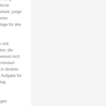
tliche
rbeit, junge
ertes
age für alle
n und
ten, die
weisen sich
reislauf-
n direkter
 Aufgabe für
ltag
ogen