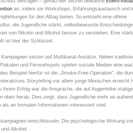
n Schutz beitragen – genau hier setzen bewährte
Eltern-Initia
ntion
an, indem sie Workshops, Erfahrungsaustausch und 
pfehlungen für den Alltag bieten. So entsteht eine offene
ltur, die Jugendliche stärkt, selbstbewusste Entscheidungen
iken von Nikotin und Alkohol besser zu verstehen. Eine star
 ist hier der Schlüssel.
e Kampagnen setzen auf Multikanal-Ansätze. Neben tradition
Plakaten und Fernsehspots spielen soziale Medien eine wa
utes Beispiel hierfür ist die „Smoke-Free-Operation“, die dur
nteraktives Storytelling vor allem junge Menschen erreicht 
u ihrem Erfolg war die Ansprache, die auf Augenhöhe stattge
on oben herab. Dies zeigt, dass Jugendliche mehr an authen
als an formalen Informationen interessiert sind.
kampagnen entschlüsseln: Die psychologische Wirkung von
 und Alkohol