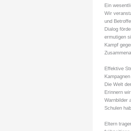
Ein wesentli
Wir veranst
und Betroff
Dialog förd
ermutigen s
Kampf gegen
Zusammenar
Effektive S
Kampagnen
Die Welt de
Erinnern wi
Warnbilder 
Schulen hab
Eltern trag