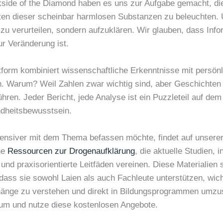
kside of the Diamond haben es uns zur Aufgabe gemacht, di
ten dieser scheinbar harmlosen Substanzen zu beleuchten. 
t zu verurteilen, sondern aufzuklären. Wir glauben, dass Info
ur Veränderung ist.
tform kombiniert wissenschaftliche Erkenntnisse mit persön
. Warum? Weil Zahlen zwar wichtig sind, aber Geschichte
ühren. Jeder Bericht, jede Analyse ist ein Puzzleteil auf de
dheitsbewusstsein.
tensiver mit dem Thema befassen möchte, findet auf unserer
he
Ressourcen zur Drogenaufklärung
, die aktuelle Studien, i
 und praxisorientierte Leitfäden vereinen. Diese Materialien 
 dass sie sowohl Laien als auch Fachleute unterstützen, wic
nge zu verstehen und direkt in Bildungsprogrammen umzu
um und nutze diese kostenlosen Angebote.