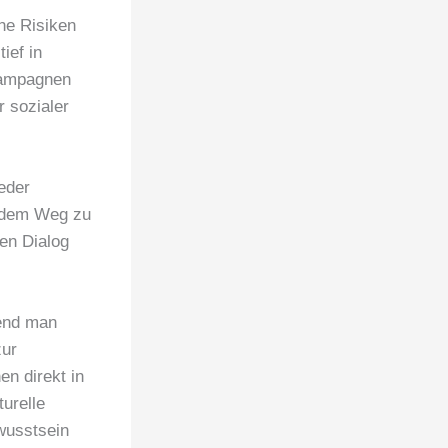
he Risiken
ief in
kampagnen
r sozialer
Jeder
f dem Weg zu
en Dialog
rend man
zur
en direkt in
urelle
wusstsein