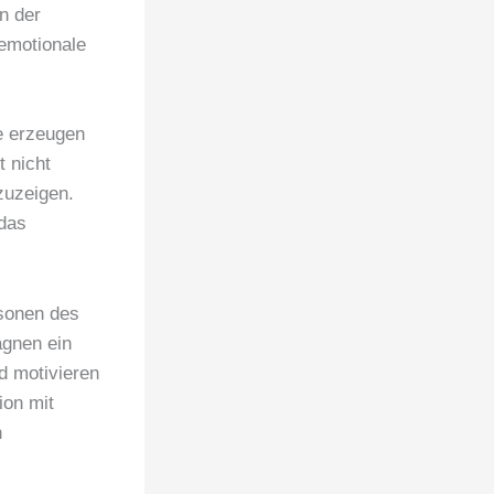
n der
emotionale
e erzeugen
 nicht
zuzeigen.
das
rsonen des
agnen ein
d motivieren
ion mit
n