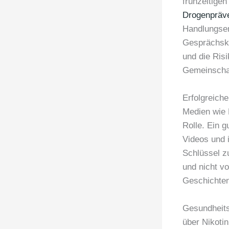
frühzeitige
Drogenpräve
Handlungsem
Gesprächsku
und die Ris
Gemeinschaft
Erfolgreich
Medien wie 
Rolle. Ein g
Videos und i
Schlüssel z
und nicht v
Geschichten 
Gesundheits
über Nikotin