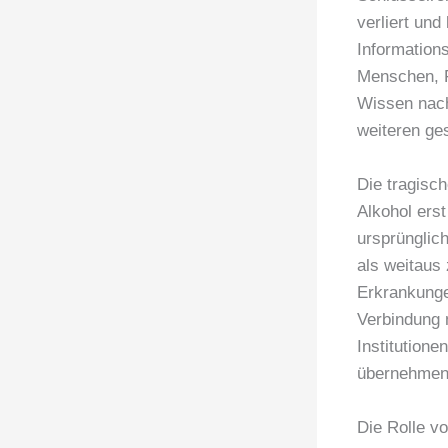
verliert und
Informations
Menschen, F
Wissen nachh
weiteren ges
Die tragisch
Alkohol erst
ursprünglic
als weitaus 
Erkrankunge
Verbindung 
Institutione
übernehmen 
Die Rolle v