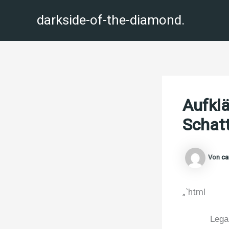
Zum
darkside-of-the-diamond.
Inhalt
springen
Aufklä
Schatt
Von
ca
„`html
Lega