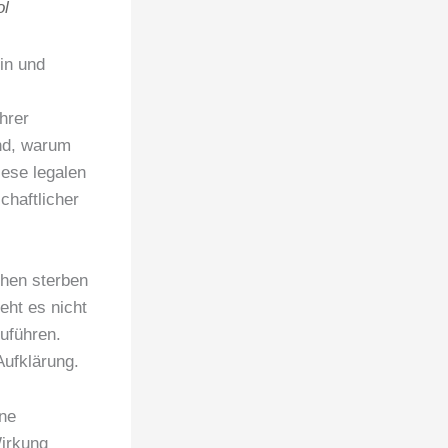
ol
in und
hrer
nd, warum
ese legalen
chaftlicher
chen sterben
eht es nicht
uführen.
Aufklärung.
ne
Wirkung