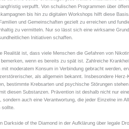
 langfristig verpufft. Von schulischen Programmen über öffen
kampagnen bis hin zu digitalen Workshops hilft diese Basisa
amilien und Gemeinschaften gezielt zu erreichen und fundi
altig zu vermitteln. Nur so lässt sich eine wirksame Grundl
undheitlichen Initiativen schaffen.
e Realität ist, dass viele Menschen die Gefahren von Nikoti
 bemerken, wenn es bereits zu spät ist. Zahlreiche Krankhei
h mit moderatem Konsum in Verbindung gebracht werden, er
zerstörerischer, als allgemein bekannt. Insbesondere Herz-K
n, bestimmte Krebsarten und psychische Störungen stehen i
mit diesen Substanzen. Prävention ist deshalb nicht nur eine
n, sondern auch eine Verantwortung, die jeder Einzelne im Al
sollte.
on Darkside of the Diamond in der Aufklärung über legale Dr