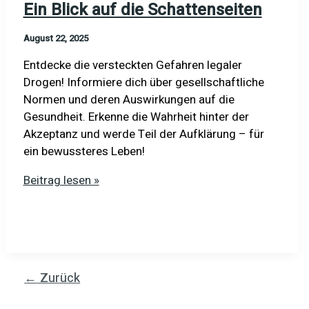
Ein Blick auf die Schattenseiten
August 22, 2025
Entdecke die versteckten Gefahren legaler
Drogen! Informiere dich über gesellschaftliche
Normen und deren Auswirkungen auf die
Gesundheit. Erkenne die Wahrheit hinter der
Akzeptanz und werde Teil der Aufklärung – für
ein bewussteres Leben!
Kulturelle
Beitrag lesen »
Akzeptanz
von
Drogen:
Ein
Blick
←
Zurück
auf
die