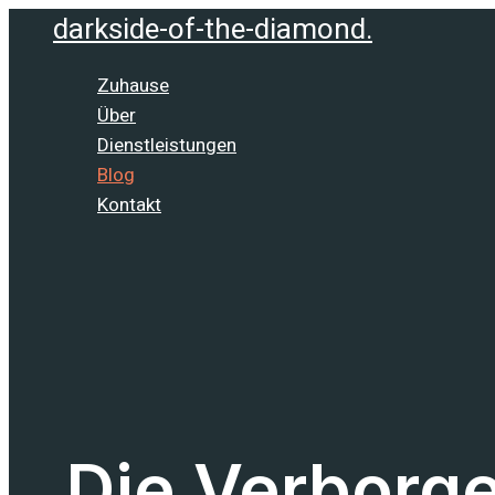
Zum
darkside-of-the-diamond.
Inhalt
springen
Zuhause
Über
Dienstleistungen
Blog
Kontakt
Die Verborge