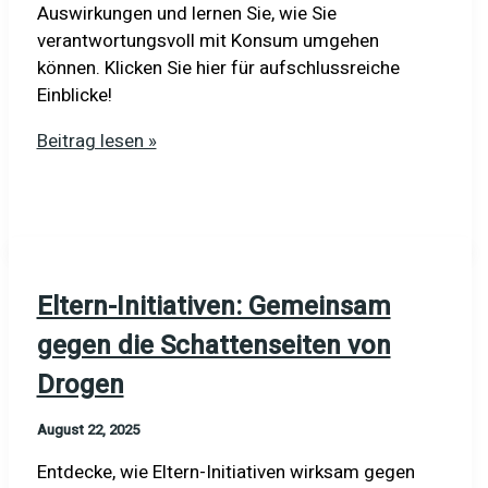
Auswirkungen und lernen Sie, wie Sie
verantwortungsvoll mit Konsum umgehen
können. Klicken Sie hier für aufschlussreiche
Einblicke!
Drogen
Beitrag lesen »
und
Kriminalität:
Die
dunklen
Seiten
Eltern-Initiativen: Gemeinsam
legaler
Substanzen
gegen die Schattenseiten von
Drogen
August 22, 2025
Entdecke, wie Eltern-Initiativen wirksam gegen