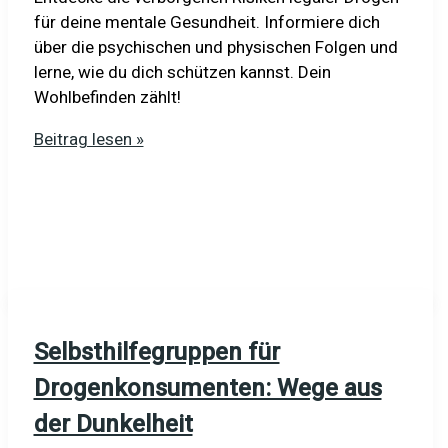
für deine mentale Gesundheit. Informiere dich
über die psychischen und physischen Folgen und
lerne, wie du dich schützen kannst. Dein
Wohlbefinden zählt!
Psychische
Beitrag lesen »
Erkrankungen
durch
Drogen:
Die
dunkle
Seite
im
Glanz
Selbsthilfegruppen für
Drogenkonsumenten: Wege aus
der Dunkelheit