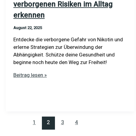
Beziehungen
verborgenen Risiken im Alltag
erkennen
August 22, 2025
Entdecke die verborgene Gefahr von Nikotin und
erlerne Strategien zur Überwindung der
Abhängigkeit. Schütze deine Gesundheit und
beginne noch heute den Weg zur Freiheit!
Nikotin
Beitrag lesen »
und
Gesundheit:
Die
verborgenen
Risiken
im
1
2
3
4
Alltag
erkennen