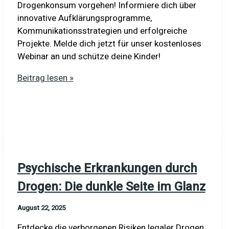
Drogenkonsum vorgehen! Informiere dich über
innovative Aufklärungsprogramme,
Kommunikationsstrategien und erfolgreiche
Projekte. Melde dich jetzt für unser kostenloses
Webinar an und schütze deine Kinder!
Eltern-
Beitrag lesen »
Initiativen:
Gemeinsam
gegen
die
Schattenseiten
von
Psychische Erkrankungen durch
Drogen
Drogen: Die dunkle Seite im Glanz
August 22, 2025
Entdecke die verborgenen Risiken legaler Drogen